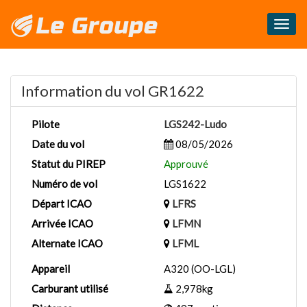
Masq
le
menu
Information du vol GR1622
Pilote
LGS242-Ludo
Date du vol
08/05/2026
Statut du PIREP
Approuvé
Numéro de vol
LGS1622
Départ ICAO
LFRS
Arrivée ICAO
LFMN
Alternate ICAO
LFML
Appareil
A320 (OO-LGL)
Carburant utilisé
2,978kg