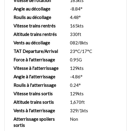
Vitesse de rotation
163kts
Angle au décollage
-8.84°
Roulis au décollage
4.48°
Vitesse trains rentrés
165kts
Altitude trains rentrés
330ft
Vents au décollage
082/8kts
TAT Departure/Arrival
23°C/17°C
Force à l'atterrissage
0.95G
Vitesse à l'atterrissage
129kts
Angle à l'atterrissage
-4.86°
Roulis à l'atterrissage
0.24°
Vitesse trains sortis
129kts
Altitude trains sortis
1,670ft
Vents à l'atterrissage
329/1kts
Atterrissage spoilers
Non
sortis