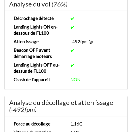
Analyse du vol
(76%)
Décrochage détecté
✔️
Landing Lights ON en-
✔️
dessous de FL100
Atterrissage
-492fpm 😔
Beacon OFF avant
✔️
démarrage moteurs
Landing Lights OFF au-
✔️
dessus de FL100
Crash de l'appareil
NON
Analyse du décollage et atterrissage
(-492fpm)
Force au décollage
1.16G