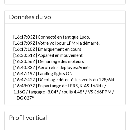
Données du vol
[16:17:03Z] Connecté en tant que Ludo.
[16:17:09Z] Votre vol pour LFMN a démarré.
[16:17:10Z] Emarquement en cours
[16:30:51Z] Appareil en mouvement
[16:33:56Z] Démarrage des moteurs
[16:40:33Z] Aérofreins déployés/Armés
[16:47:19Z] Landing lights ON
[16:47:42Z] Décollage détecté, les vents du 128/6kt
[16:48:07Z] En partange de LFRS, KIAS 163kts /
1.16G / tangage -8.84° / roulis 4.48° / VS 366FPM /
HDG 027°
[16:48:15Z] trains rentrés / KIAS 165kts / GS 171kts
/ ALT 330ft
Profil vertical
[16:48:30Z] L'appareil en montée / KIAS 159kts / GS
163kts / VS 2768FPM / ALT 1130ft / PITCH -15.98°
/ HDG 047° / TAT 21° / WIND 119/11kt