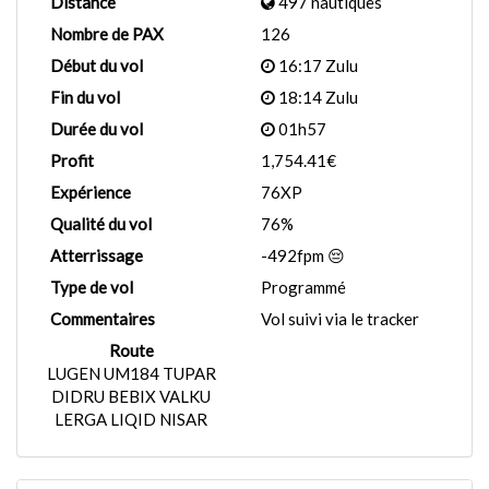
Distance
497 nautiques
Nombre de PAX
126
Début du vol
16:17 Zulu
Fin du vol
18:14 Zulu
Durée du vol
01h57
Profit
1,754.41€
Expérience
76XP
Qualité du vol
76%
Atterrissage
-492fpm 😔
Type de vol
Programmé
Commentaires
Vol suivi via le tracker
Route
LUGEN UM184 TUPAR
DIDRU BEBIX VALKU
LERGA LIQID NISAR