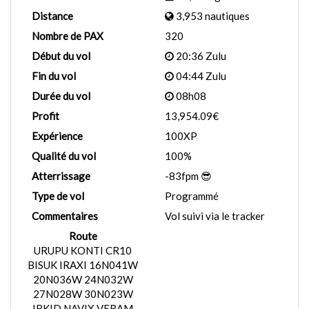
Distance
3,953 nautiques
Nombre de PAX
320
Début du vol
20:36 Zulu
Fin du vol
04:44 Zulu
Durée du vol
08h08
Profit
13,954.09€
Expérience
100XP
Qualité du vol
100%
Atterrissage
-83fpm 😎
Type de vol
Programmé
Commentaires
Vol suivi via le tracker
Route
URUPU KONTI CR10
BISUK IRAXI 16N041W
20N036W 24N032W
27N028W 30N023W
IRKID NAVIX VERAM