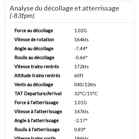
Analyse du décollage et atterrissage
(-83fpm)
Force au décollage
1.02G
Vitesse de rotation
164kts
Angle au décollage
-7.44°
Roulis au décollage
-0.66°
Vitesse trains rentrés
172kts
Altitude trains rentrés
60ft
Vents au décollage
040/12kts
TAT Departure/Arrival
32°C/15°C
Force à l'atterrissage
1.01G
Vitesse à l'atterrissage
147kts
Angle à l'atterrissage
-2.17°
Roulis à l'atterrissage
0.83°
Vitesse trains sortis
186kts