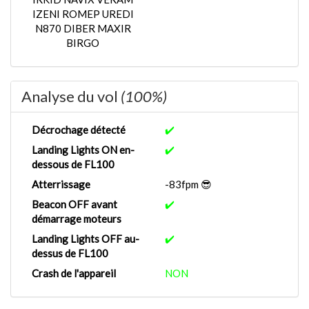
IZENI ROMEP UREDI
N870 DIBER MAXIR
BIRGO
Analyse du vol
(100%)
Décrochage détecté
✔️
Landing Lights ON en-
✔️
dessous de FL100
Atterrissage
-83fpm 😎
Beacon OFF avant
✔️
démarrage moteurs
Landing Lights OFF au-
✔️
dessus de FL100
Crash de l'appareil
NON