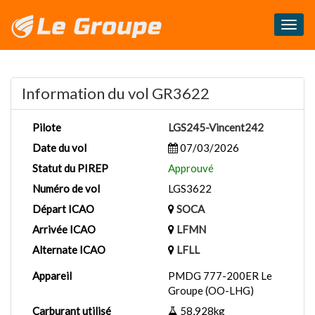
Masq
le
menu
Information du vol GR3622
Pilote
LGS245-Vincent242
Date du vol
07/03/2026
Statut du PIREP
Approuvé
Numéro de vol
LGS3622
Départ ICAO
SOCA
Arrivée ICAO
LFMN
Alternate ICAO
LFLL
Appareil
PMDG 777-200ER Le
Groupe (OO-LHG)
Carburant utilisé
58,928kg