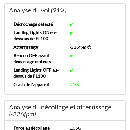
Analyse du vol
(91%)
Décrochage détecté
✔️
Landing Lights ON en-
✔️
dessous de FL100
Atterrissage
-226fpm 😊
Beacon OFF avant
✔️
démarrage moteurs
Landing Lights OFF au-
✔️
dessus de FL100
Crash de l'appareil
NON
Analyse du décollage et atterrissage
(-226fpm)
Force au décollage
1.05G