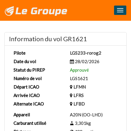
Masq
le
menu
Information du vol GR1621
Pilote
LGS233-rorog2
Date du vol
28/02/2026
Statut du PIREP
Approuvé
Numéro de vol
LGS1621
Départ ICAO
LFMN
Arrivée ICAO
LFRS
Alternate ICAO
LFBD
Appareil
A20N (OO-LHD)
Carburant utilisé
3,301kg