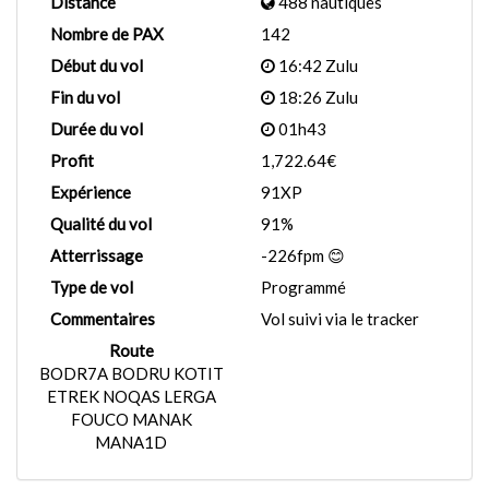
Distance
488 nautiques
Nombre de PAX
142
Début du vol
16:42 Zulu
Fin du vol
18:26 Zulu
Durée du vol
01h43
Profit
1,722.64€
Expérience
91XP
Qualité du vol
91%
Atterrissage
-226fpm 😊
Type de vol
Programmé
Commentaires
Vol suivi via le tracker
Route
BODR7A BODRU KOTIT
ETREK NOQAS LERGA
FOUCO MANAK
MANA1D