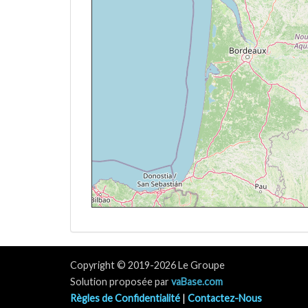
[12:53:57Z] L'appareil en montée / KIAS 
[12:54:14Z] L'appareil à 29850ft / KIAS 
[12:58:27Z] L'appareil en montée / KIAS 
[12:58:43Z] L'appareil à 29900ft / KIAS 
[12:59:02Z] L'appareil en montée / KIAS 
[12:59:15Z] L'appareil à 29920ft / KIAS 
[13:12:19Z] L'appareil en descente / ALT
[13:14:21Z] Aérofreins déployés/Armés, 
[13:15:31Z] L'appareil en montée / KIAS 
[13:15:55Z] L'appareil à 24170ft / KIAS 
[13:16:17Z] L'appareil en descente / ALT
[13:23:41Z] Landing lights ON, ALT 1066
[13:24:09Z] Spoilers RETRACTED , KIAS 
[13:26:56Z] Aérofreins déployés/Armés, 
[13:27:25Z] Spoilers RETRACTED , KIAS 
[13:31:08Z] L'appareil en montée / KIAS 
[13:31:20Z] L'appareil en descente / ALT
Copyright © 2019-2026 Le Groupe
[13:31:31Z] Aérofreins déployés/Armés, 
Solution proposée par
vaBase.com
[13:33:29Z] Spoilers RETRACTED , KIAS 
Règles de Confidentialité
|
Contactez-Nous