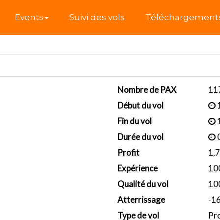
l
Events
Suivi des vols
Téléchargement
Nombre de PAX
11
Début du vol
1
Fin du vol
1
Durée du vol
Profit
1,
Expérience
10
Qualité du vol
10
Atterrissage
-1
Type de vol
Pr