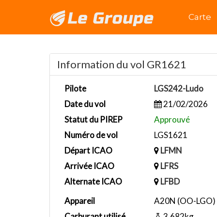
Accuei
Carte
Information du vol GR1621
Pilote
LGS242-Ludo
Date du vol
21/02/2026
Statut du PIREP
Approuvé
Numéro de vol
LGS1621
Départ ICAO
LFMN
Arrivée ICAO
LFRS
Alternate ICAO
LFBD
Appareil
A20N (OO-LGO)
Carburant utilisé
3,682kg