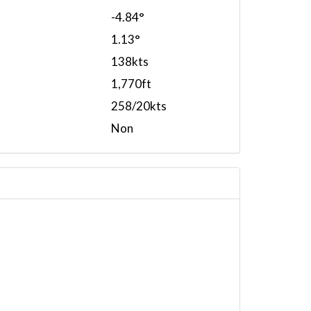
-4.84°
1.13°
138kts
1,770ft
258/20kts
Non