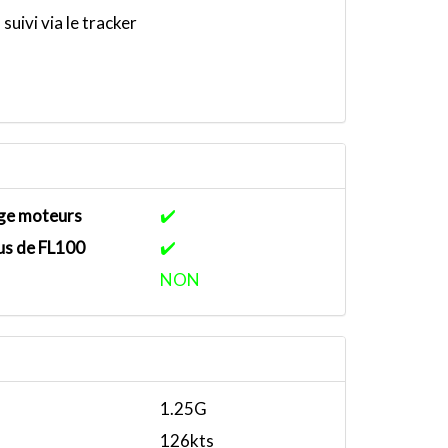
 suivi via le tracker
ge moteurs
✔️
us de FL100
✔️
NON
1.25G
126kts