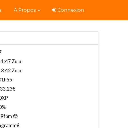
s
À Propos
Connexion
7
1:47 Zulu
3:42 Zulu
01h55
733.23€
0XP
0%
69fpm 😊
ogrammé