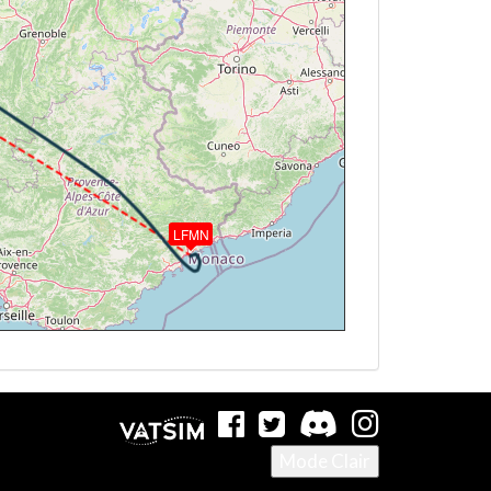
° / HDG 291° / TAT -48° / WIND 329/50kt
° / HDG 290° / TAT -48° / WIND 324/45kt
° / HDG 290° / TAT -48° / WIND 322/45kt
PM / TAT -47° / WIND 317/43kt
2° / HDG 319° / TAT -33° / WIND 310/33kt
LFMN
PM / TAT -33° / WIND 311/34kt
° / HDG 225° / TAT 6° / WIND 271/22kt
 / TAT 7° / WIND 271/22kt
Mode Clair