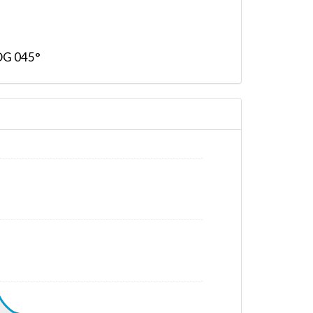
HDG 045°
3° / HDG 064° / TAT 15° / WIND 132/0kt
° / HDG 308° / TAT -48° / WIND 333/56kt
° / HDG 308° / TAT -49° / WIND 334/57kt
 / HDG 308° / TAT -49° / WIND 334/57kt
° / HDG 308° / TAT -49° / WIND 334/57kt
° / HDG 308° / TAT -48° / WIND 334/54kt