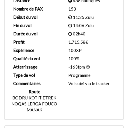
Distance
486 nautiques
Nombre de PAX
153
Début du vol
11:25 Zulu
Fin du vol
14:06 Zulu
Durée du vol
02h40
Profit
1,715.58€
Expérience
100XP
Qualité du vol
100%
Atterrissage
-163fpm 😊
Type de vol
Programmé
Commentaires
Vol suivi via le tracker
Route
BODRU KOTIT ETREK
NOQAS LERGA FOUCO
MANAK