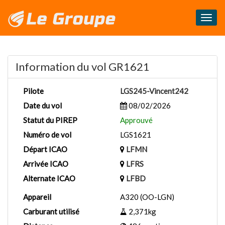
Masq
le
menu
Information du vol GR1621
Pilote
LGS245-Vincent242
Date du vol
08/02/2026
Statut du PIREP
Approuvé
Numéro de vol
LGS1621
Départ ICAO
LFMN
Arrivée ICAO
LFRS
Alternate ICAO
LFBD
Appareil
A320 (OO-LGN)
Carburant utilisé
2,371kg