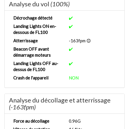
Analyse du vol
(100%)
Décrochage détecté
✔️
Landing Lights ON en-
✔️
dessous de FL100
Atterrissage
-163fpm 😊
Beacon OFF avant
✔️
démarrage moteurs
Landing Lights OFF au-
✔️
dessus de FL100
Crash de l'appareil
NON
Analyse du décollage et atterrissage
(-163fpm)
Force au décollage
0.96G