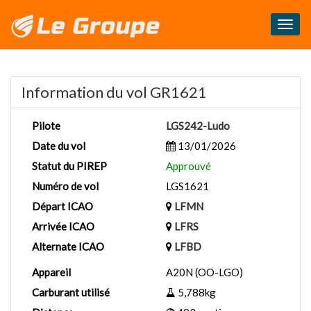
Masq
le
menu
Information du vol GR1621
Pilote
LGS242-Ludo
Date du vol
13/01/2026
Statut du PIREP
Approuvé
Numéro de vol
LGS1621
Départ ICAO
LFMN
Arrivée ICAO
LFRS
Alternate ICAO
LFBD
Appareil
A20N (OO-LGO)
Carburant utilisé
5,788kg