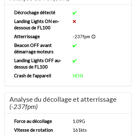
Décrochage détecté
✔️
Landing Lights ON en-
❌
dessous de FL100
Atterrissage
-237fpm 😊
Beacon OFF avant
✔️
démarrage moteurs
Landing Lights OFF au-
✔️
dessus de FL100
Crash de l'appareil
NON
Analyse du décollage et atterrissage
(-237fpm)
Force au décollage
1.09G
Vitesse de rotation
161kts