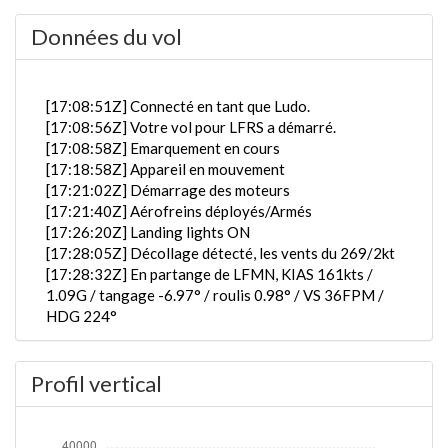
Données du vol
[17:08:51Z] Connecté en tant que Ludo.
[17:08:56Z] Votre vol pour LFRS a démarré.
[17:08:58Z] Emarquement en cours
[17:18:58Z] Appareil en mouvement
[17:21:02Z] Démarrage des moteurs
[17:21:40Z] Aérofreins déployés/Armés
[17:26:20Z] Landing lights ON
[17:28:05Z] Décollage détecté, les vents du 269/2kt
[17:28:32Z] En partange de LFMN, KIAS 161kts /
1.09G / tangage -6.97° / roulis 0.98° / VS 36FPM /
HDG 224°
[17:28:40Z] L'appareil à 210ft / KIAS 172kts / GS
173kts / HDG 225° / TAT 13° / WIND 283/2kt
Profil vertical
[17:28:43Z] trains rentrés / KIAS 171kts / GS 171kts
/ ALT 320ft
[17:28:54Z] L'appareil en montée / KIAS 162kts / GS
167kts / VS 2771FPM / ALT 890ft / PITCH -15.98° /