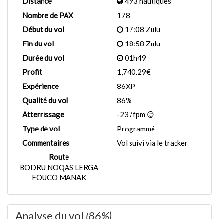
Distance
493 nautiques
Nombre de PAX
178
Début du vol
17:08 Zulu
Fin du vol
18:58 Zulu
Durée du vol
01h49
Profit
1,740.29€
Expérience
86XP
Qualité du vol
86%
Atterrissage
-237fpm 😊
Type de vol
Programmé
Commentaires
Vol suivi via le tracker
Route
BODRU NOQAS LERGA
FOUCO MANAK
Analyse du vol
(86%)