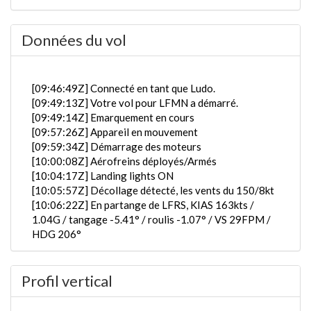
Données du vol
[09:46:49Z] Connecté en tant que Ludo.
[09:49:13Z] Votre vol pour LFMN a démarré.
[09:49:14Z] Emarquement en cours
[09:57:26Z] Appareil en mouvement
[09:59:34Z] Démarrage des moteurs
[10:00:08Z] Aérofreins déployés/Armés
[10:04:17Z] Landing lights ON
[10:05:57Z] Décollage détecté, les vents du 150/8kt
[10:06:22Z] En partange de LFRS, KIAS 163kts /
1.04G / tangage -5.41° / roulis -1.07° / VS 29FPM /
HDG 206°
[10:06:29Z] trains rentrés / KIAS 176kts / GS 169kts
/ ALT 200ft
Profil vertical
[10:06:31Z] L'appareil à 290ft / KIAS 178kts / GS
169kts / HDG 202° / TAT 6° / WIND 160/12kt
[10:06:44Z] L'appareil en montée / KIAS 176kts / GS