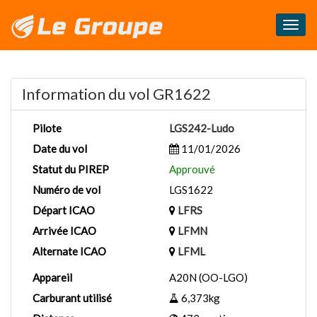
Masq
le
menu
Information du vol GR1622
Pilote
LGS242-Ludo
Date du vol
11/01/2026
Statut du PIREP
Approuvé
Numéro de vol
LGS1622
Départ ICAO
LFRS
Arrivée ICAO
LFMN
Alternate ICAO
LFML
Appareil
A20N (OO-LGO)
Carburant utilisé
6,373kg