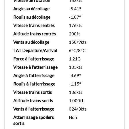
Vitesse de rotation
163kts
Angle au décollage
-5.41°
Roulis au décollage
-1.07°
Vitesse trains rentrés
176kts
Altitude trains rentrés
200ft
Vents au décollage
150/9kts
TAT Departure/Arrival
6°C/8°C
Force à l'atterrissage
1.21G
Vitesse à l'atterrissage
135kts
Angle à l'atterrissage
-4.69°
Roulis à l'atterrissage
-1.15°
Vitesse trains sortis
136kts
Altitude trains sortis
1,000ft
Vents à l'atterrissage
024/3kts
Atterrissage spoilers
Non
sortis