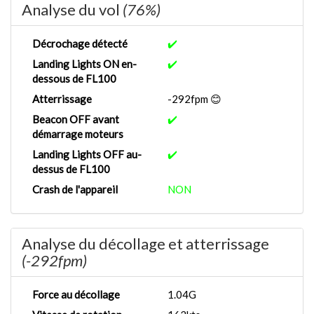
Analyse du vol
(76%)
Décrochage détecté
✔️
Landing Lights ON en-
✔️
dessous de FL100
Atterrissage
-292fpm 😊
Beacon OFF avant
✔️
démarrage moteurs
Landing Lights OFF au-
✔️
dessus de FL100
Crash de l'appareil
NON
Analyse du décollage et atterrissage
(-292fpm)
Force au décollage
1.04G