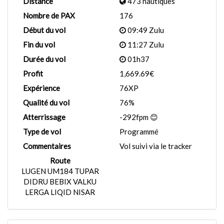
Distance
473 nautiques
Nombre de PAX
176
Début du vol
09:49 Zulu
Fin du vol
11:27 Zulu
Durée du vol
01h37
Profit
1,669.69€
Expérience
76XP
Qualité du vol
76%
Atterrissage
-292fpm 😊
Type de vol
Programmé
Commentaires
Vol suivi via le tracker
Route
LUGEN UM184 TUPAR
DIDRU BEBIX VALKU
LERGA LIQID NISAR