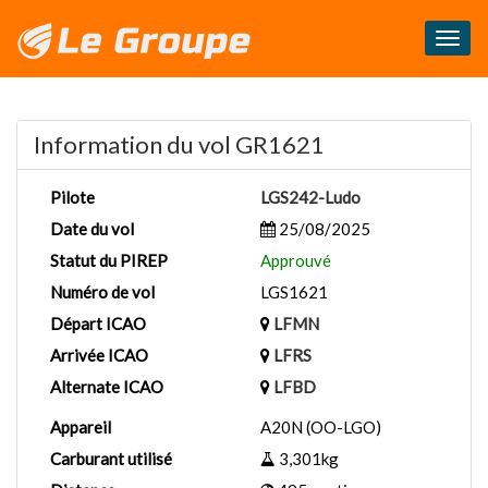
Masq
le
menu
Information du vol GR1621
Pilote
LGS242-Ludo
Date du vol
25/08/2025
Statut du PIREP
Approuvé
Numéro de vol
LGS1621
Départ ICAO
LFMN
Arrivée ICAO
LFRS
Alternate ICAO
LFBD
Appareil
A20N (OO-LGO)
Carburant utilisé
3,301kg