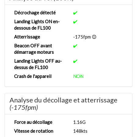
Décrochage détecté
✔️
Landing Lights ON en-
✔️
dessous de FL100
Atterrissage
-175fpm 😊
Beacon OFF avant
✔️
démarrage moteurs
Landing Lights OFF au-
✔️
dessus de FL100
Crash de l'appareil
NON
Analyse du décollage et atterrissage
(-175fpm)
Force au décollage
1.16G
Vitesse de rotation
148kts