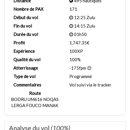
Distance
495 nautiques
Nombre de PAX
171
Début du vol
12:25 Zulu
Fin du vol
14:15 Zulu
Durée du vol
01h50
Profit
1,747.35€
Expérience
100XP
Qualité du vol
100%
Atterrissage
-175fpm 😊
Type de vol
Programmé
Commentaires
Vol suivi via le tracker
Route
BODRU UM616 NOQAS
LERGA FOUCO MANAK
Analyse du vol
(100%)