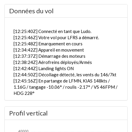
Données du vol
[12:25:40Z] Connecté en tant que Ludo.
[12:25:46Z] Votre vol pour LFRS a démarré.
[12:25:48Z] Emarquement en cours
[12:34:42Z] Appareil en mouvement
[12:37:37Z] Démarrage des moteurs
[12:38:24Z] Aérofreins déployés/Armés
[12:42:44Z] Landing lights ON
[12:44:50Z] Décollage détecté, les vents du 146/7kt
[12:45:16Z] En partange de LFMN, KIAS 148kts /
1.16G / tangage -10.06° / roulis -2.17° / VS 46FPM /
HDG 228°
[12:45:22Z] trains rentrés / KIAS 152kts / GS 159kts
/ ALT 150ft
Profil vertical
[12:45:40Z] L'appareil en montée / KIAS 150kts / GS
161kts / VS 1964FPM / ALT 790ft / PITCH -15.64° /
HDG 220° / TAT 24° / WIND 094/6kt
[12:46:50Z] Spoilers RETRACTED , KIAS 191kts /