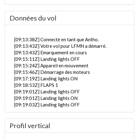
Données du vol
[09:13:38Z] Connecté en tant que Antho.
[09:13:43Z] Votre vol pour LFMN a démarré.
[09:13:43Z] Emarquement en cours
[09:15:11Z] Landing lights OFF
[09:15:24Z] Appareil en mouvement
[09:15:46Z] Démarrage des moteurs
[09:17:19Z] Landing lights ON
[09:18:53Z] FLAPS 1
[09:19:01Z] Landing lights OFF
[09:19:01Z] Landing lights ON
[09:19:03Z] Landing lights OFF
[09:20:59Z] Landing lights ON
[09:23:14Z] Décollage détecté, les vents du 282/0kt
Profil vertical
[09:23:42Z] En partange de LEGE, KIAS 152kts /
1.03G / tangage -9.94° / roulis -0.12° / VS 166FPM /
HDG 016°