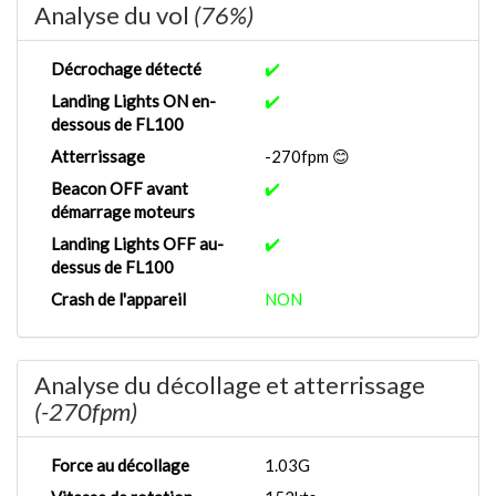
Analyse du vol
(76%)
Décrochage détecté
✔️
Landing Lights ON en-
✔️
dessous de FL100
Atterrissage
-270fpm 😊
Beacon OFF avant
✔️
démarrage moteurs
Landing Lights OFF au-
✔️
dessus de FL100
Crash de l'appareil
NON
Analyse du décollage et atterrissage
(-270fpm)
Force au décollage
1.03G