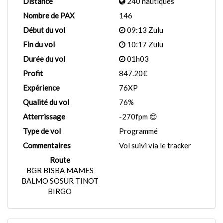
Distance
240 nautiques
Nombre de PAX
146
Début du vol
09:13 Zulu
Fin du vol
10:17 Zulu
Durée du vol
01h03
Profit
847.20€
Expérience
76XP
Qualité du vol
76%
Atterrissage
-270fpm 😊
Type de vol
Programmé
Commentaires
Vol suivi via le tracker
Route
BGR BISBA MAMES
BALMO SOSUR TINOT
BIRGO