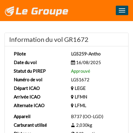
Masq
le
menu
Information du vol GR1672
Pilote
LGS259-Antho
Date du vol
16/08/2025
Statut du PIREP
Approuvé
Numéro de vol
LGS1672
Départ ICAO
LEGE
Arrivée ICAO
LFMN
Alternate ICAO
LFML
Appareil
B737 (OO-LGD)
Carburant utilisé
2,030kg