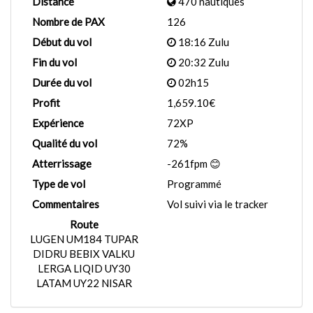
Distance
470 nautiques
Nombre de PAX
126
Début du vol
18:16 Zulu
Fin du vol
20:32 Zulu
Durée du vol
02h15
Profit
1,659.10€
Expérience
72XP
Qualité du vol
72%
Atterrissage
-261fpm 😊
Type de vol
Programmé
Commentaires
Vol suivi via le tracker
Route
LUGEN UM184 TUPAR
DIDRU BEBIX VALKU
LERGA LIQID UY30
LATAM UY22 NISAR