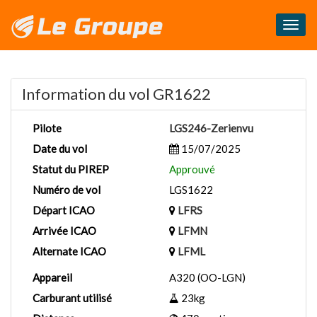
Masq
le
menu
Information du vol GR1622
Pilote
LGS246-Zerienvu
Date du vol
15/07/2025
Statut du PIREP
Approuvé
Numéro de vol
LGS1622
Départ ICAO
LFRS
Arrivée ICAO
LFMN
Alternate ICAO
LFML
Appareil
A320 (OO-LGN)
Carburant utilisé
23kg