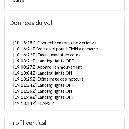
sortis
Données du vol
[18:16:18Z] Connecté en tant que Zerienvu.
[18:16:21Z] Votre vol pour LFMN a démarré.
[18:16:22Z] Emarquement en cours
[19:08:21Z] Landing lights OFF
[19:08:27Z] Appareil en mouvement
[19:10:04Z] Landing lights ON
[19:10:25Z] Démarrage des moteurs
[19:11:24Z] Landing lights OFF
[19:11:26Z] Landing lights ON
[19:11:48Z] Landing lights OFF
[19:13:14Z] FLAPS 2
[19:13:22Z] FLAPS 3
[19:13:23Z] FLAPS 4
Profil vertical
[19:14:05Z] Landing lights ON
[19:15:54Z] Décollage détecté, les vents du