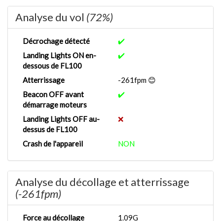
Analyse du vol
(72%)
Décrochage détecté
✔️
Landing Lights ON en-
✔️
dessous de FL100
Atterrissage
-261fpm 😊
Beacon OFF avant
✔️
démarrage moteurs
Landing Lights OFF au-
❌
dessus de FL100
Crash de l'appareil
NON
Analyse du décollage et atterrissage
(-261fpm)
Force au décollage
1.09G