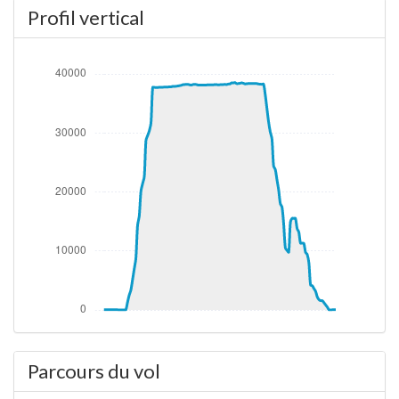
Profil vertical
[16:07:57Z] L'appareil à 170ft / KIAS 172kts / GS
175kts / HDG 047° / TAT 26° / WIND 098/4kt
[16:08:14Z] L'appareil en montée / KIAS 169kts / GS
173kts / VS 2990FPM / ALT 920ft / PITCH -15.08° /
HDG 059° / TAT 24° / WIND 034/3kt
[16:11:02Z] Landing lights OFF, ALT 7990ft
[16:28:25Z] L'appareil à 37750ft / KIAS 235kts / GS
486kts / HDG 116° / TAT -50° / WIND 286/62kt
[16:51:36Z] L'appareil en montée / KIAS 235kts / GS
484kts / VS 60FPM / ALT 37920ft / PITCH -3.58° /
HDG 108° / TAT -48° / WIND 292/58kt
[16:52:33Z] L'appareil à 37980ft / KIAS 234kts / GS
484kts / HDG 106° / TAT -48° / WIND 290/57kt
[16:54:06Z] L'appareil en montée / KIAS 234kts / GS
482kts / VS 59FPM / ALT 38020ft / PITCH -3.13° /
HDG 107° / TAT -48° / WIND 289/56kt
[16:54:52Z] L'appareil à 38070ft / KIAS 234kts / GS
482kts / HDG 107° / TAT -48° / WIND 287/56kt
[16:54:59Z] L'appareil en montée / KIAS 235kts / GS
Parcours du vol
482kts / VS 51FPM / ALT 38070ft / PITCH -2.99° /
HDG 107° / TAT -48° / WIND 289/55kt