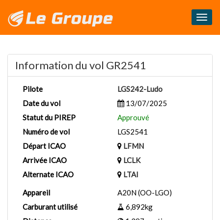
Masq
le
menu
Information du vol GR2541
Pilote
LGS242-Ludo
Date du vol
13/07/2025
Statut du PIREP
Approuvé
Numéro de vol
LGS2541
Départ ICAO
LFMN
Arrivée ICAO
LCLK
Alternate ICAO
LTAI
Appareil
A20N (OO-LGO)
Carburant utilisé
6,892kg