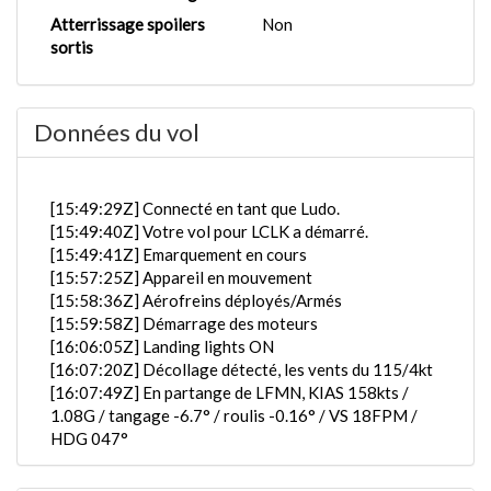
Atterrissage spoilers
Non
sortis
Données du vol
[15:49:29Z] Connecté en tant que Ludo.
[15:49:40Z] Votre vol pour LCLK a démarré.
[15:49:41Z] Emarquement en cours
[15:57:25Z] Appareil en mouvement
[15:58:36Z] Aérofreins déployés/Armés
[15:59:58Z] Démarrage des moteurs
[16:06:05Z] Landing lights ON
[16:07:20Z] Décollage détecté, les vents du 115/4kt
[16:07:49Z] En partange de LFMN, KIAS 158kts /
1.08G / tangage -6.7° / roulis -0.16° / VS 18FPM /
HDG 047°
[16:07:52Z] trains rentrés / KIAS 165kts / GS 171kts
/ ALT 40ft