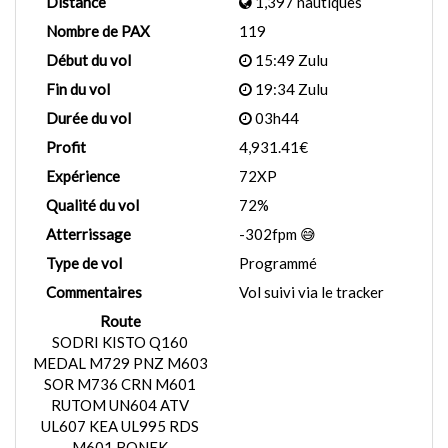
Distance
1,397 nautiques
Nombre de PAX
119
Début du vol
15:49 Zulu
Fin du vol
19:34 Zulu
Durée du vol
03h44
Profit
4,931.41€
Expérience
72XP
Qualité du vol
72%
Atterrissage
-302fpm 😅
Type de vol
Programmé
Commentaires
Vol suivi via le tracker
Route
SODRI KISTO Q160
MEDAL M729 PNZ M603
SOR M736 CRN M601
RUTOM UN604 ATV
UL607 KEA UL995 RDS
M601 BONEK