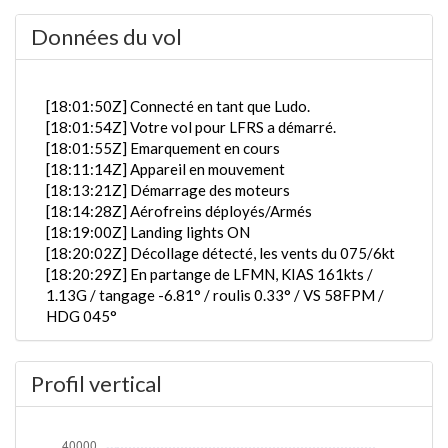
Données du vol
[18:01:50Z] Connecté en tant que Ludo.
[18:01:54Z] Votre vol pour LFRS a démarré.
[18:01:55Z] Emarquement en cours
[18:11:14Z] Appareil en mouvement
[18:13:21Z] Démarrage des moteurs
[18:14:28Z] Aérofreins déployés/Armés
[18:19:00Z] Landing lights ON
[18:20:02Z] Décollage détecté, les vents du 075/6kt
[18:20:29Z] En partange de LFMN, KIAS 161kts /
1.13G / tangage -6.81° / roulis 0.33° / VS 58FPM /
HDG 045°
[18:20:32Z] trains rentrés / KIAS 169kts / GS 165kts
/ ALT 60ft
Profil vertical
[18:20:51Z] L'appareil en montée / KIAS 164kts / GS
161kts / VS 2543FPM / ALT 880ft / PITCH -14.82° /
HDG 067° / TAT 13° / WIND 070/6kt
[18:22:11Z] Spoilers RETRACTED , KIAS 208kts /