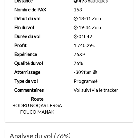
Distance
493 nautiques
Nombre de PAX
153
Début du vol
18:01 Zulu
Fin du vol
19:44 Zulu
Durée du vol
01h42
Profit
1,740.29€
Expérience
76XP
Qualité du vol
76%
Atterrissage
-309fpm 😅
Type de vol
Programmé
Commentaires
Vol suivi via le tracker
Route
BODRU NOQAS LERGA
FOUCO MANAK
Analyse du vol
(76%)