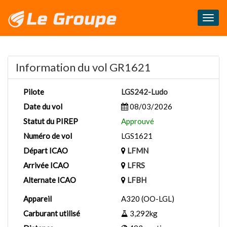
Masq
le
menu
Information du vol GR1621
Pilote
LGS242-Ludo
Date du vol
08/03/2026
Statut du PIREP
Approuvé
Numéro de vol
LGS1621
Départ ICAO
LFMN
Arrivée ICAO
LFRS
Alternate ICAO
LFBH
Appareil
A320 (OO-LGL)
Carburant utilisé
3,292kg