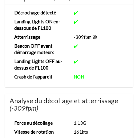
Décrochage détecté
✔️
Landing Lights ON en-
✔️
dessous de FL100
Atterrissage
-309fpm 😅
Beacon OFF avant
✔️
démarrage moteurs
Landing Lights OFF au-
✔️
dessus de FL100
Crash de l'appareil
NON
Analyse du décollage et atterrissage
(-309fpm)
Force au décollage
1.13G
Vitesse de rotation
161kts