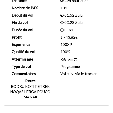
Distance
494 nautiques
Nombre de PAX
131
Début du vol
01:52 Zulu
Fin du vol
03:28 Zulu
Durée du vol
01h35
Profit
1,743.82€
Expérience
100XP
Qualité du vol
100%
Atterrissage
-58fpm 😎
Type de vol
Programmé
Commentaires
Vol suivi via le tracker
Route
BODRU KOTIT ETREK
NOQAS LERGA FOUCO
MANAK