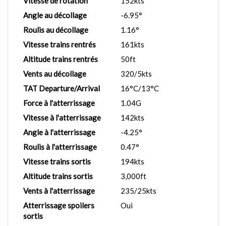
Vitesse de rotation
152kts
Angle au décollage
-6.95°
Roulis au décollage
1.16°
Vitesse trains rentrés
161kts
Altitude trains rentrés
50ft
Vents au décollage
320/5kts
TAT Departure/Arrival
16°C/13°C
Force à l'atterrissage
1.04G
Vitesse à l'atterrissage
142kts
Angle à l'atterrissage
-4.25°
Roulis à l'atterrissage
0.47°
Vitesse trains sortis
194kts
Altitude trains sortis
3,000ft
Vents à l'atterrissage
235/25kts
Atterrissage spoilers
Oui
sortis