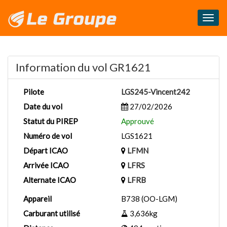
Masq
le
menu
Information du vol GR1621
Pilote
LGS245-Vincent242
Date du vol
27/02/2026
Statut du PIREP
Approuvé
Numéro de vol
LGS1621
Départ ICAO
LFMN
Arrivée ICAO
LFRS
Alternate ICAO
LFRB
Appareil
B738 (OO-LGM)
Carburant utilisé
3,636kg