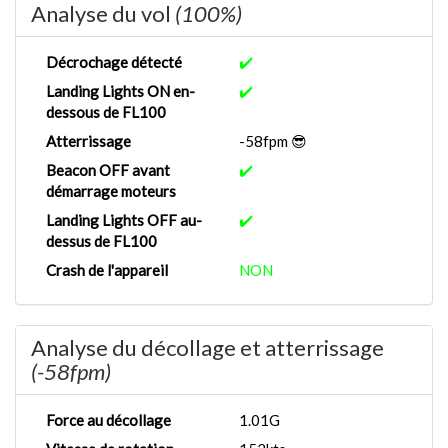
Analyse du vol
(100%)
Décrochage détecté
✔️
Landing Lights ON en-
✔️
dessous de FL100
Atterrissage
-58fpm 😎
Beacon OFF avant
✔️
démarrage moteurs
Landing Lights OFF au-
✔️
dessus de FL100
Crash de l'appareil
NON
Analyse du décollage et atterrissage
(-58fpm)
Force au décollage
1.01G