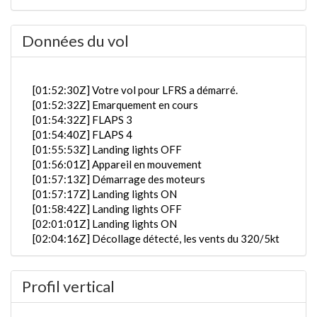
Données du vol
[01:52:30Z] Votre vol pour LFRS a démarré.
[01:52:32Z] Emarquement en cours
[01:54:32Z] FLAPS 3
[01:54:40Z] FLAPS 4
[01:55:53Z] Landing lights OFF
[01:56:01Z] Appareil en mouvement
[01:57:13Z] Démarrage des moteurs
[01:57:17Z] Landing lights ON
[01:58:42Z] Landing lights OFF
[02:01:01Z] Landing lights ON
[02:04:16Z] Décollage détecté, les vents du 320/5kt
[02:04:39Z] En partange de LFMN, KIAS 152kts /
1.01G / tangage -6.95° / roulis 1.16° / VS 79FPM /
Profil vertical
HDG 226°
[02:04:42Z] trains rentrés / KIAS 161kts / GS 161kts
/ ALT 50ft