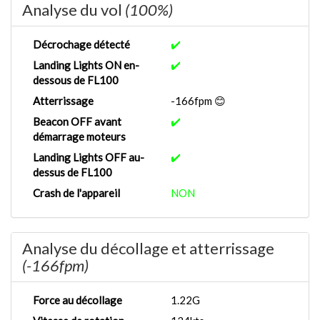
Analyse du vol
(100%)
Décrochage détecté
✔️
Landing Lights ON en-
✔️
dessous de FL100
Atterrissage
-166fpm 😊
Beacon OFF avant
✔️
démarrage moteurs
Landing Lights OFF au-
✔️
dessus de FL100
Crash de l'appareil
NON
Analyse du décollage et atterrissage
(-166fpm)
Force au décollage
1.22G