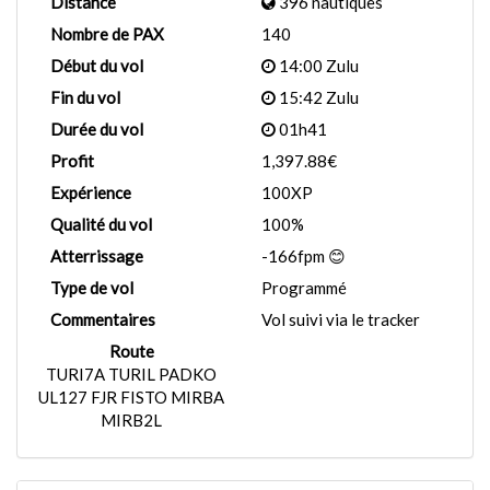
Distance
396 nautiques
Nombre de PAX
140
Début du vol
14:00 Zulu
Fin du vol
15:42 Zulu
Durée du vol
01h41
Profit
1,397.88€
Expérience
100XP
Qualité du vol
100%
Atterrissage
-166fpm 😊
Type de vol
Programmé
Commentaires
Vol suivi via le tracker
Route
TURI7A TURIL PADKO
UL127 FJR FISTO MIRBA
MIRB2L