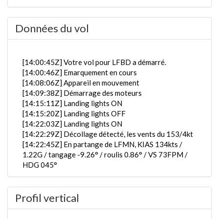
Données du vol
[14:00:45Z] Votre vol pour LFBD a démarré.
[14:00:46Z] Emarquement en cours
[14:08:06Z] Appareil en mouvement
[14:09:38Z] Démarrage des moteurs
[14:15:11Z] Landing lights ON
[14:15:20Z] Landing lights OFF
[14:22:03Z] Landing lights ON
[14:22:29Z] Décollage détecté, les vents du 153/4kt
[14:22:45Z] En partange de LFMN, KIAS 134kts /
1.22G / tangage -9.26° / roulis 0.86° / VS 73FPM /
HDG 045°
[14:22:50Z] trains rentrés / KIAS 149kts / GS 156kts
/ ALT 140ft
Profil vertical
[14:23:06Z] L'appareil en montée / KIAS 155kts / GS
157kts / VS 3950FPM / ALT 1050ft / PITCH -18.81°
/ HDG 071° / TAT 17° / WIND 142/5kt