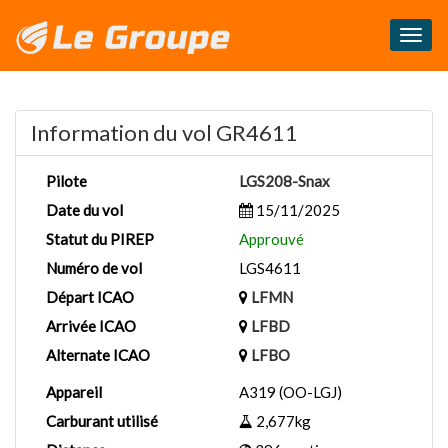
Masq
le
menu
Information du vol GR4611
Pilote
LGS208-Snax
Date du vol
15/11/2025
Statut du PIREP
Approuvé
Numéro de vol
LGS4611
Départ ICAO
LFMN
Arrivée ICAO
LFBD
Alternate ICAO
LFBO
Appareil
A319 (OO-LGJ)
Carburant utilisé
2,677kg