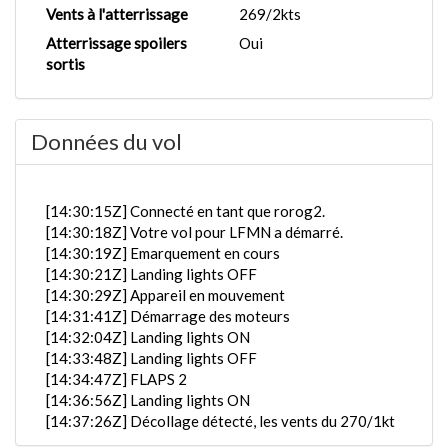
Vents à l'atterrissage
269/2kts
Atterrissage spoilers
Oui
sortis
Données du vol
[14:30:15Z] Connecté en tant que rorog2.
[14:30:18Z] Votre vol pour LFMN a démarré.
[14:30:19Z] Emarquement en cours
[14:30:21Z] Landing lights OFF
[14:30:29Z] Appareil en mouvement
[14:31:41Z] Démarrage des moteurs
[14:32:04Z] Landing lights ON
[14:33:48Z] Landing lights OFF
[14:34:47Z] FLAPS 2
[14:36:56Z] Landing lights ON
[14:37:26Z] Décollage détecté, les vents du 270/1kt
[14:37:58Z] En partange de DAOO, KIAS 165kts /