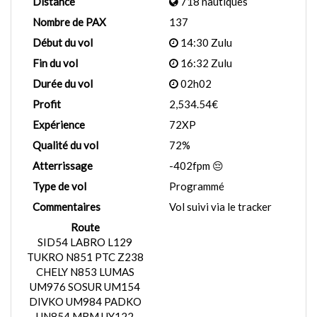
Distance
718 nautiques
Nombre de PAX
137
Début du vol
14:30 Zulu
Fin du vol
16:32 Zulu
Durée du vol
02h02
Profit
2,534.54€
Expérience
72XP
Qualité du vol
72%
Atterrissage
-402fpm 😔
Type de vol
Programmé
Commentaires
Vol suivi via le tracker
Route
SID54 LABRO L129
TUKRO N851 PTC Z238
CHELY N853 LUMAS
UM976 SOSUR UM154
DIVKO UM984 PADKO
UN854 MRM UY122