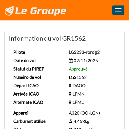
Masq
le
menu
Information du vol GR1562
Pilote
LGS233-rorog2
Date du vol
02/11/2025
Statut du PIREP
Approuvé
Numéro de vol
LGS1562
Départ ICAO
DAOO
Arrivée ICAO
LFMN
Alternate ICAO
LFML
Appareil
A320 (OO-LGN)
Carburant utilisé
4,458kg