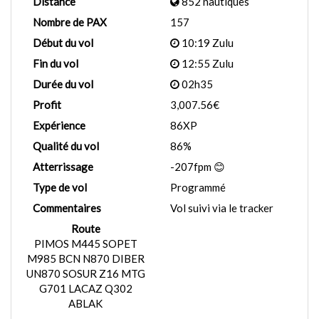
Distance
852 nautiques
Nombre de PAX
157
Début du vol
10:19 Zulu
Fin du vol
12:55 Zulu
Durée du vol
02h35
Profit
3,007.56€
Expérience
86XP
Qualité du vol
86%
Atterrissage
-207fpm 😊
Type de vol
Programmé
Commentaires
Vol suivi via le tracker
Route
PIMOS M445 SOPET
M985 BCN N870 DIBER
UN870 SOSUR Z16 MTG
G701 LACAZ Q302
ABLAK