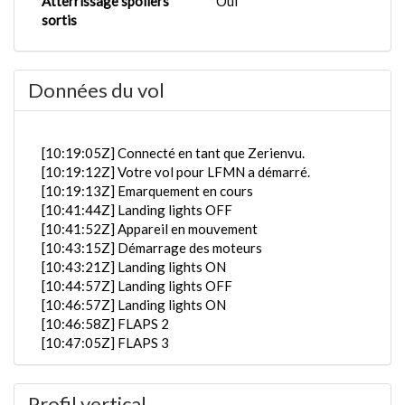
Atterrissage spoilers
Oui
sortis
Données du vol
[10:19:05Z] Connecté en tant que Zerienvu.
[10:19:12Z] Votre vol pour LFMN a démarré.
[10:19:13Z] Emarquement en cours
[10:41:44Z] Landing lights OFF
[10:41:52Z] Appareil en mouvement
[10:43:15Z] Démarrage des moteurs
[10:43:21Z] Landing lights ON
[10:44:57Z] Landing lights OFF
[10:46:57Z] Landing lights ON
[10:46:58Z] FLAPS 2
[10:47:05Z] FLAPS 3
[10:47:06Z] FLAPS 4
[10:47:23Z] Landing lights OFF
Profil vertical
[10:47:45Z] Décollage détecté, les vents du