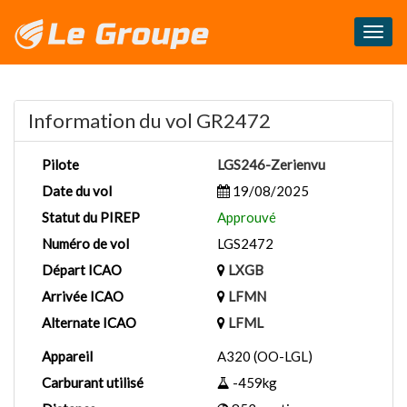
Masq
le
menu
Information du vol GR2472
Pilote
LGS246-Zerienvu
Date du vol
19/08/2025
Statut du PIREP
Approuvé
Numéro de vol
LGS2472
Départ ICAO
LXGB
Arrivée ICAO
LFMN
Alternate ICAO
LFML
Appareil
A320 (OO-LGL)
Carburant utilisé
-459kg