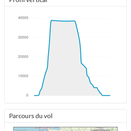
260/19kt
[10:48:06Z] En partange de LXGB, KIAS 160kts /
1.01G / tangage -5.41° / roulis -0.72° / VS 0FPM /
HDG 266°
[10:48:11Z] trains rentrés / KIAS 172kts / GS 157kts
/ ALT 110ft
[10:48:14Z] L'appareil à 230ft / KIAS 172kts / GS
157kts / HDG 267° / TAT 32° / WIND 260/17kt
[10:48:27Z] L'appareil en montée / KIAS 167kts / GS
156kts / VS 3473FPM / ALT 970ft / PITCH -15.25° /
HDG 269° / TAT 30° / WIND 287/16kt
[10:49:19Z] FLAPS 3, KIAS 185kt
[10:49:27Z] FLAPS 2, KIAS 189kt
[10:49:36Z] FLAPS 1, KIAS 202kt
[10:49:45Z] FLAPS UP, KIAS 215kt
[11:14:12Z] L'appareil à 38890ft / KIAS 249kts / GS
457kts / HDG 039° / TAT -28° / WIND 309/59kt
[12:01:20Z] L'appareil en montée / KIAS 250kts / GS
Parcours du vol
494kts / VS 53FPM / ALT 38460ft / PITCH -3.6° /
HDG 068° / TAT -30° / WIND 226/44kt
[12:01:29Z] L'appareil à 38470ft / KIAS 250kts / GS