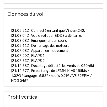
Données du vol
[21:02:51Z] Connecté en tant que Vincent242.
[21:03:04Z] Votre vol pour EDDS a démarré.
[21:03:08Z] Emarquement en cours
[21:05:11Z] Démarrage des moteurs
[21:07:08Z] Appareil en mouvement
[21:07:20Z] FLAPS 1
[21:07:33Z] FLAPS 2
[21:12:38Z] Décollage détecté, les vents du 060/6kt
[21:12:57Z] En partange de LFMN, KIAS 155kts /
1.02G / tangage -6.83° / roulis 0.29° / VS 32FPM /
HDG 046°
[21:13:00Z] trains rentrés / KIAS 165kts / GS 163kts
/ ALT 60ft
Profil vertical
[21:13:02Z] Aérofreins déployés/Armés, KIAS 173kts
/ ALT 120ft
[21:13:03Z] Spoilers RETRACTED , KIAS 173kts /