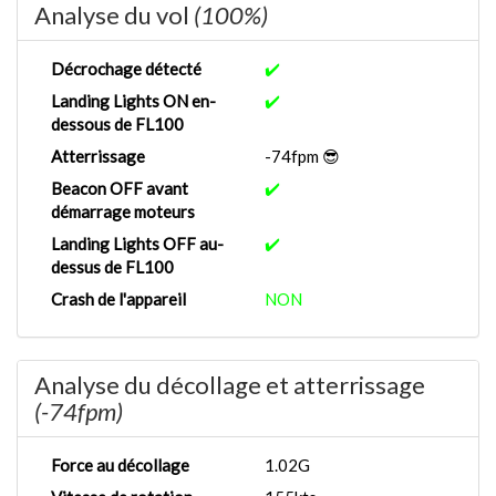
Analyse du vol
(100%)
Décrochage détecté
✔️
Landing Lights ON en-
✔️
dessous de FL100
Atterrissage
-74fpm 😎
Beacon OFF avant
✔️
démarrage moteurs
Landing Lights OFF au-
✔️
dessus de FL100
Crash de l'appareil
NON
Analyse du décollage et atterrissage
(-74fpm)
Force au décollage
1.02G