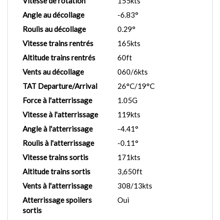
Vitesse de rotation
155kts
Angle au décollage
-6.83°
Roulis au décollage
0.29°
Vitesse trains rentrés
165kts
Altitude trains rentrés
60ft
Vents au décollage
060/6kts
TAT Departure/Arrival
26°C/19°C
Force à l'atterrissage
1.05G
Vitesse à l'atterrissage
119kts
Angle à l'atterrissage
-4.41°
Roulis à l'atterrissage
-0.11°
Vitesse trains sortis
171kts
Altitude trains sortis
3,650ft
Vents à l'atterrissage
308/13kts
Atterrissage spoilers
Oui
sortis