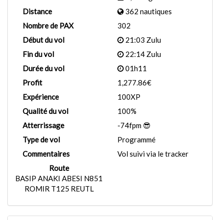
Distance
362 nautiques
Nombre de PAX
302
Début du vol
21:03 Zulu
Fin du vol
22:14 Zulu
Durée du vol
01h11
Profit
1,277.86€
Expérience
100XP
Qualité du vol
100%
Atterrissage
-74fpm 😎
Type de vol
Programmé
Commentaires
Vol suivi via le tracker
Route
BASIP ANAKI ABESI N851
ROMIR T125 REUTL