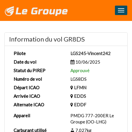
Masq
le
menu
Information du vol GR8DS
Pilote
LGS245-Vincent242
Date du vol
10/06/2025
Statut du PIREP
Approuvé
Numéro de vol
LGS8DS
Départ ICAO
LFMN
Arrivée ICAO
EDDS
Alternate ICAO
EDDF
Appareil
PMDG 777-200ER Le
Groupe (OO-LHG)
Carburant utilisé
7,027kg