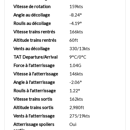
Vitesse de rotation
159kts
Angle au décollage
-8.24°
Roulis au décollage
-4.19°
Vitesse trains rentrés
166kts
Altitude trains rentrés
60ft
Vents au décollage
330/13kts
TAT Departure/Arrival
9°C/0°C
Force à l'atterrissage
1.04G
Vitesse à l'atterrissage
146kts
Angle à l'atterrissage
-2.06°
Roulis à l'atterrissage
1.22°
Vitesse trains sortis
162kts
Altitude trains sortis
2,980ft
Vents à l'atterrissage
275/19kts
Atterrissage spoilers
Oui