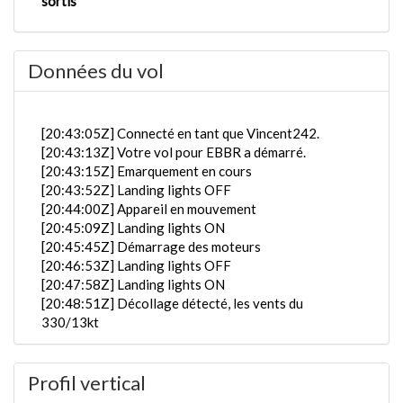
sortis
Données du vol
[20:43:05Z] Connecté en tant que Vincent242.
[20:43:13Z] Votre vol pour EBBR a démarré.
[20:43:15Z] Emarquement en cours
[20:43:52Z] Landing lights OFF
[20:44:00Z] Appareil en mouvement
[20:45:09Z] Landing lights ON
[20:45:45Z] Démarrage des moteurs
[20:46:53Z] Landing lights OFF
[20:47:58Z] Landing lights ON
[20:48:51Z] Décollage détecté, les vents du
330/13kt
[20:49:15Z] En partange de LFMN, KIAS 159kts /
1.04G / tangage -8.24° / roulis -4.19° / VS 106FPM /
Profil vertical
HDG 040°
[20:49:18Z] trains rentrés / KIAS 166kts / GS 161kts