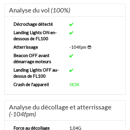
Analyse du vol
(100%)
Décrochage détecté
✔️
Landing Lights ON en-
✔️
dessous de FL100
Atterrissage
-104fpm 😎
Beacon OFF avant
✔️
démarrage moteurs
Landing Lights OFF au-
✔️
dessus de FL100
Crash de l'appareil
NON
Analyse du décollage et atterrissage
(-104fpm)
Force au décollage
1.04G