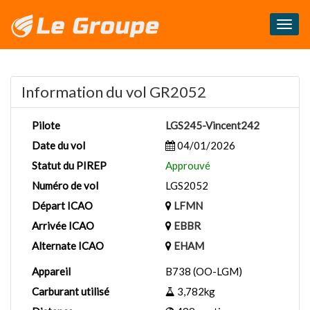
Masq
le
menu
Information du vol GR2052
Pilote
LGS245-Vincent242
Date du vol
04/01/2026
Statut du PIREP
Approuvé
Numéro de vol
LGS2052
Départ ICAO
LFMN
Arrivée ICAO
EBBR
Alternate ICAO
EHAM
Appareil
B738 (OO-LGM)
Carburant utilisé
3,782kg