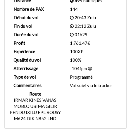
Distance
499 nautiques
Nombre de PAX
144
Début du vol
20:43 Zulu
Fin du vol
22:12 Zulu
Durée du vol
01h29
Profit
1,761.47€
Expérience
100XP
Qualité du vol
100%
Atterrissage
-104fpm 😎
Type de vol
Programmé
Commentaires
Vol suivi via le tracker
Route
IRMAR KINES VANAS
MOBLO UBIMA GILIR
PENDU IXILU EPL ROUSY
M624 DIK N852 LNO