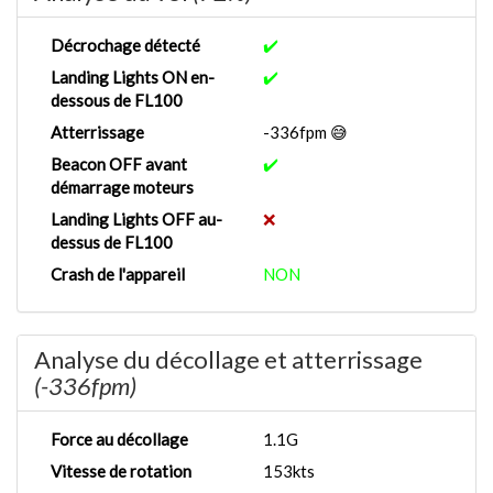
Décrochage détecté
✔️
Landing Lights ON en-
✔️
dessous de FL100
Atterrissage
-336fpm 😅
Beacon OFF avant
✔️
démarrage moteurs
Landing Lights OFF au-
❌
dessus de FL100
Crash de l'appareil
NON
Analyse du décollage et atterrissage
(-336fpm)
Force au décollage
1.1G
Vitesse de rotation
153kts