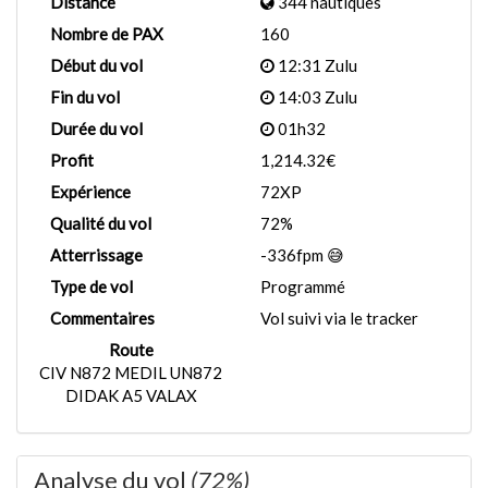
Distance
344 nautiques
Nombre de PAX
160
Début du vol
12:31 Zulu
Fin du vol
14:03 Zulu
Durée du vol
01h32
Profit
1,214.32€
Expérience
72XP
Qualité du vol
72%
Atterrissage
-336fpm 😅
Type de vol
Programmé
Commentaires
Vol suivi via le tracker
Route
CIV N872 MEDIL UN872
DIDAK A5 VALAX
Analyse du vol
(72%)