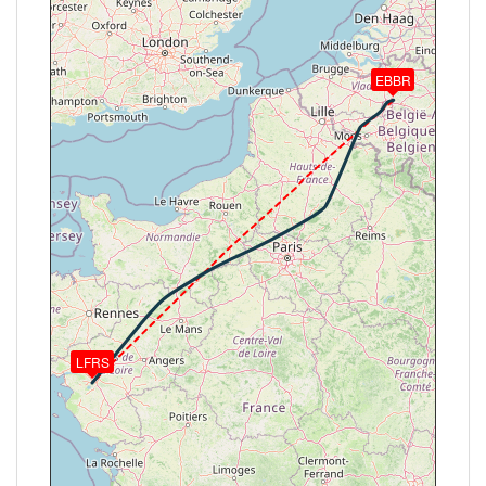
[13:15:19Z] L'appareil à 33200ft / KIAS 257kts / GS
397kts / HDG 249° / TAT -48° / WIND 304/62kt
[13:19:22Z] L'appareil en montée / KIAS 257kts / GS
393kts / VS 67FPM / ALT 33250ft / PITCH -2.22° /
EBBR
HDG 254° / TAT -47° / WIND 309/72kt
[13:19:32Z] L'appareil à 33250ft / KIAS 257kts / GS
393kts / HDG 254° / TAT -47° / WIND 308/69kt
[13:30:11Z] L'appareil en descente / ALT 33080ft /
KIAS 257kts / GS 395kts / HDG 252° / VS -1044FPM
/ TAT -48° / WIND 317/101kt
[13:35:51Z] Aérofreins déployés/Armés, KIAS 274kts
/ ALT 22930ft
[13:38:20Z] Spoilers RETRACTED , KIAS 272kts /
ALT 18470ft
[13:39:25Z] Aérofreins déployés/Armés, KIAS 271kts
/ ALT 16660ft
LFRS
[13:42:56Z] Landing lights ON, ALT 10820ft
[13:43:48Z] Spoilers RETRACTED , KIAS 248kts /
ALT 9940ft
[13:46:30Z] L'appareil à 7010ft / KIAS 217kts / GS
225kts / HDG 228° / TAT -2° / WIND 286/32kt