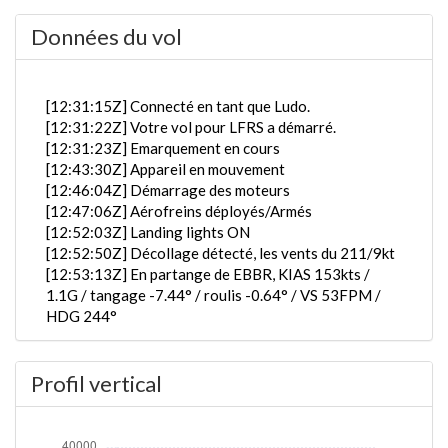
Données du vol
[12:31:15Z] Connecté en tant que Ludo.
[12:31:22Z] Votre vol pour LFRS a démarré.
[12:31:23Z] Emarquement en cours
[12:43:30Z] Appareil en mouvement
[12:46:04Z] Démarrage des moteurs
[12:47:06Z] Aérofreins déployés/Armés
[12:52:03Z] Landing lights ON
[12:52:50Z] Décollage détecté, les vents du 211/9kt
[12:53:13Z] En partange de EBBR, KIAS 153kts /
1.1G / tangage -7.44° / roulis -0.64° / VS 53FPM /
HDG 244°
[12:53:17Z] trains rentrés / KIAS 164kts / GS 159kts
/ ALT 150ft
Profil vertical
[12:53:36Z] L'appareil en montée / KIAS 169kts / GS
157kts / VS 3282FPM / ALT 1050ft / PITCH -15.54°
/ HDG 247° / TAT 11° / WIND 226/16kt
[12:54:42Z] Spoilers RETRACTED , KIAS 219kts /