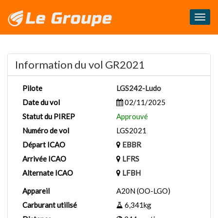
Masq
le
menu
Information du vol GR2021
Pilote
LGS242-Ludo
Date du vol
02/11/2025
Statut du PIREP
Approuvé
Numéro de vol
LGS2021
Départ ICAO
EBBR
Arrivée ICAO
LFRS
Alternate ICAO
LFBH
Appareil
A20N (OO-LGO)
Carburant utilisé
6,341kg