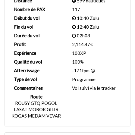
Distance
599 nautiques
Nombre de PAX
117
Début du vol
10:40 Zulu
Fin du vol
12:48 Zulu
Durée du vol
02h08
Profit
2,114.47€
Expérience
100XP
Qualité du vol
100%
Atterrissage
-171fpm 😊
Type de vol
Programmé
Commentaires
Vol suivi via le tracker
Route
ROUSY GTQ POGOL
LASAT MOROK GILIR
KOGAS MEDAM VEVAR