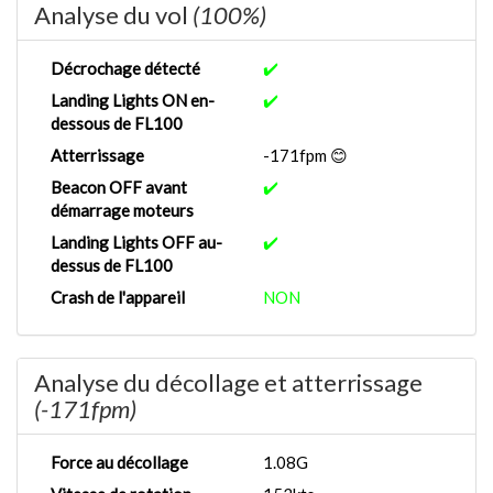
Analyse du vol
(100%)
Décrochage détecté
✔️
Landing Lights ON en-
✔️
dessous de FL100
Atterrissage
-171fpm 😊
Beacon OFF avant
✔️
démarrage moteurs
Landing Lights OFF au-
✔️
dessus de FL100
Crash de l'appareil
NON
Analyse du décollage et atterrissage
(-171fpm)
Force au décollage
1.08G