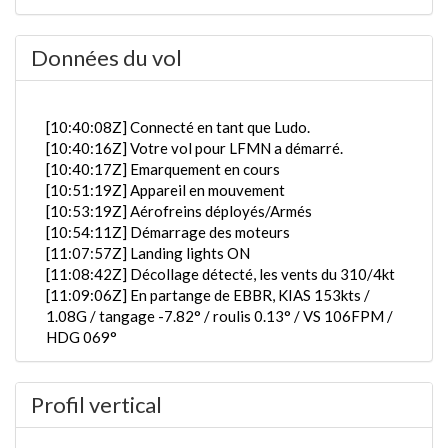
Données du vol
[10:40:08Z] Connecté en tant que Ludo.
[10:40:16Z] Votre vol pour LFMN a démarré.
[10:40:17Z] Emarquement en cours
[10:51:19Z] Appareil en mouvement
[10:53:19Z] Aérofreins déployés/Armés
[10:54:11Z] Démarrage des moteurs
[11:07:57Z] Landing lights ON
[11:08:42Z] Décollage détecté, les vents du 310/4kt
[11:09:06Z] En partange de EBBR, KIAS 153kts /
1.08G / tangage -7.82° / roulis 0.13° / VS 106FPM /
HDG 069°
[11:09:10Z] trains rentrés / KIAS 159kts / GS 167kts
/ ALT 210ft
Profil vertical
[11:09:28Z] L'appareil en montée / KIAS 158kts / GS
161kts / VS 3221FPM / ALT 1110ft / PITCH -17.17°
/ HDG 067° / TAT 13° / WIND 345/11kt