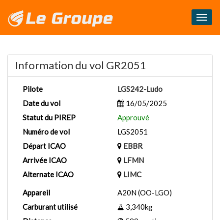
Masq
le
menu
Information du vol GR2051
Pilote
LGS242-Ludo
Date du vol
16/05/2025
Statut du PIREP
Approuvé
Numéro de vol
LGS2051
Départ ICAO
EBBR
Arrivée ICAO
LFMN
Alternate ICAO
LIMC
Appareil
A20N (OO-LGO)
Carburant utilisé
3,340kg