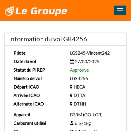
Masq
le
menu
Information du vol GR4256
Pilote
LGS245-Vincent242
Date du vol
27/03/2025
Statut du PIREP
Approuvé
Numéro de vol
LGS4256
Départ ICAO
HECA
Arrivée ICAO
DTTA
Alternate ICAO
DTNH
Appareil
B38M (OO-LGR)
Carburant utilisé
6,571kg