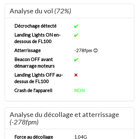
Analyse du vol
(72%)
Décrochage détecté
✔️
Landing Lights ON en-
✔️
dessous de FL100
Atterrissage
-278fpm 😊
Beacon OFF avant
✔️
démarrage moteurs
Landing Lights OFF au-
❌
dessus de FL100
Crash de l'appareil
NON
Analyse du décollage et atterrissage
(-278fpm)
Force au décollage
1.04G