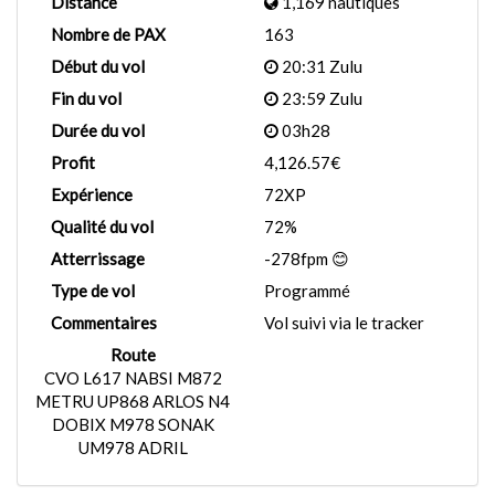
Distance
1,169 nautiques
Nombre de PAX
163
Début du vol
20:31 Zulu
Fin du vol
23:59 Zulu
Durée du vol
03h28
Profit
4,126.57€
Expérience
72XP
Qualité du vol
72%
Atterrissage
-278fpm 😊
Type de vol
Programmé
Commentaires
Vol suivi via le tracker
Route
CVO L617 NABSI M872
METRU UP868 ARLOS N4
DOBIX M978 SONAK
UM978 ADRIL