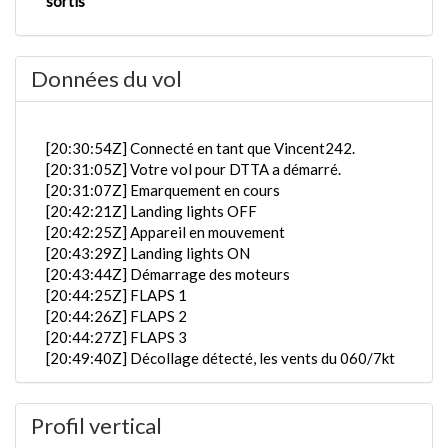
sortis
Données du vol
[20:30:54Z] Connecté en tant que Vincent242.
[20:31:05Z] Votre vol pour DTTA a démarré.
[20:31:07Z] Emarquement en cours
[20:42:21Z] Landing lights OFF
[20:42:25Z] Appareil en mouvement
[20:43:29Z] Landing lights ON
[20:43:44Z] Démarrage des moteurs
[20:44:25Z] FLAPS 1
[20:44:26Z] FLAPS 2
[20:44:27Z] FLAPS 3
[20:49:40Z] Décollage détecté, les vents du 060/7kt
[20:50:06Z] En partange de HECA, KIAS 163kts /
1.04G / tangage -7.89° / roulis 0.3° / VS 72FPM /
Profil vertical
HDG 050°
[20:50:14Z] trains rentrés / KIAS 177kts / GS 173kts