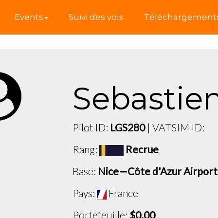
l
Events
Suivi des vols
Téléchargement
Sebastie
Pilot ID:
LGS280
| VATSIM ID:
Rang:
Recrue
Base:
Nice—Côte d'Azur Airport
Pays:
France
Portefeuille:
$0.00