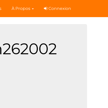
s
À Propos
Connexion
n262002