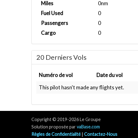
Miles
0nm
Fuel Used
0
Passengers
0
Cargo
0
20 Derniers Vols
Numéro de vol
Date du vol
This pilot hasn't made any flights yet.
Copyright © 2019-2026 Le Groupe
Solution proposée par
vaBase.com
Règles de Confidentialité
|
Contactez-Nous