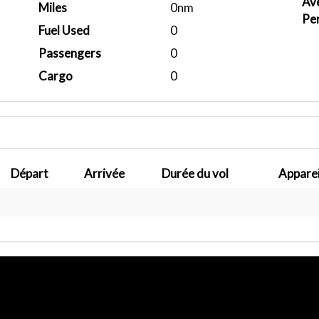
Ave
Miles
0nm
Pe
Fuel Used
0
Passengers
0
Cargo
0
Départ
Arrivée
Durée du vol
Apparei