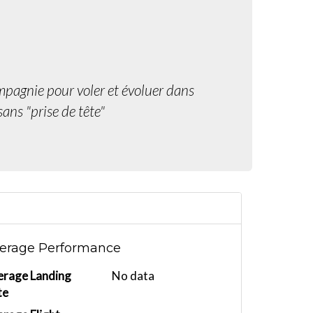
mpagnie pour voler et évoluer dans
ans "prise de tête"
erage Performance
erage Landing
No data
te