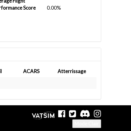
rage Flight
rformance Score
0.00%
l
ACARS
Atterrissage
Mode Clair